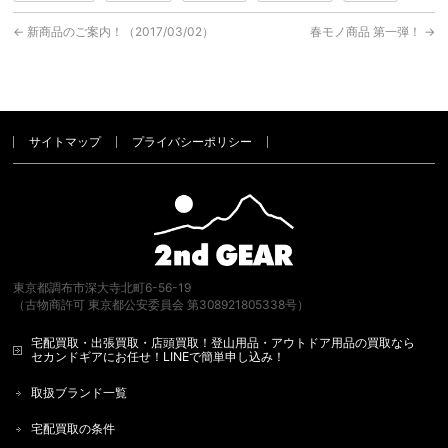
←
新商品のご案内！（2017/03/02）
春モノ商品 第一弾！
→
サイトマップ
プライバシーポリシー
東京都調布市深大寺北町6-56-19
（古物商許可 東京都公安委員会 第308921805338号）
宅配買取・出張買取・店頭買取！登山用品・アウトドア用品の買取なら
セカンドギアにお任せ！LINEで簡単申し込み！
取扱ブランド一覧
宅配買取の条件