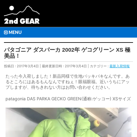
MENU
パタゴニア ダスパーカ 2002年 ゲコグリーン XS 極
美品！
投稿日 : 2017年3月4日
最終更新日時 : 2017年3月4日
カテゴリー :
最新入荷情報
たった今入荷しました！新品同様で生地バッキバキなんです。あ
るところにはあるもんなんですねぇ！眼福眼福。近いうちにアッ
プしますが、待ちきれない方はお問い合わせください。
patagonia DAS PARKA GECKO GREEN(通称:ゲッコー) XSサイズ