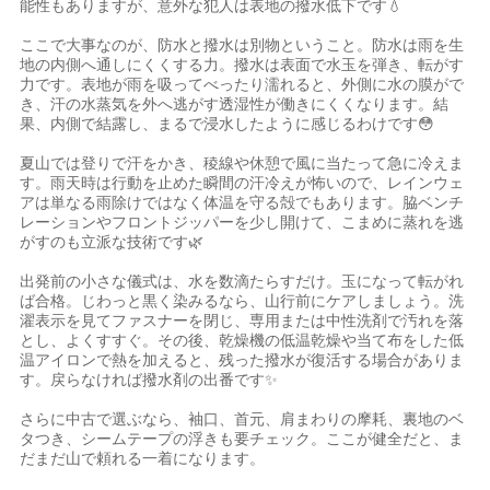
能性もありますが、意外な犯人は表地の撥水低下です💧
ここで大事なのが、防水と撥水は別物ということ。防水は雨を生
地の内側へ通しにくくする力。撥水は表面で水玉を弾き、転がす
力です。表地が雨を吸ってべったり濡れると、外側に水の膜がで
き、汗の水蒸気を外へ逃がす透湿性が働きにくくなります。結
果、内側で結露し、まるで浸水したように感じるわけです😳
夏山では登りで汗をかき、稜線や休憩で風に当たって急に冷えま
す。雨天時は行動を止めた瞬間の汗冷えが怖いので、レインウェ
アは単なる雨除けではなく体温を守る殻でもあります。脇ベンチ
レーションやフロントジッパーを少し開けて、こまめに蒸れを逃
がすのも立派な技術です🌿
出発前の小さな儀式は、水を数滴たらすだけ。玉になって転がれ
ば合格。じわっと黒く染みるなら、山行前にケアしましょう。洗
濯表示を見てファスナーを閉じ、専用または中性洗剤で汚れを落
とし、よくすすぐ。その後、乾燥機の低温乾燥や当て布をした低
温アイロンで熱を加えると、残った撥水が復活する場合がありま
す。戻らなければ撥水剤の出番です✨
さらに中古で選ぶなら、袖口、首元、肩まわりの摩耗、裏地のベ
タつき、シームテープの浮きも要チェック。ここが健全だと、ま
だまだ山で頼れる一着になります。