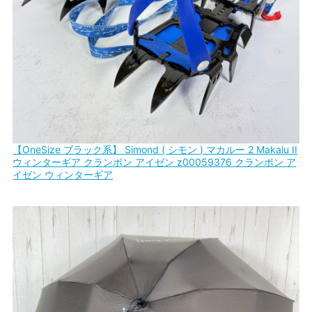
【OneSize ブラック系】 Simond ( シモン ) マカルー 2 Makalu II
ウィンターギア クランポン アイゼン z00059376 クランポン ア
イゼン ウィンターギア