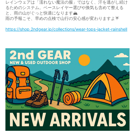
レインウェアは「濡れない魔法の服」ではなく、汗を逃がし続け
るためのシステム。ベースレイヤー選びや換気も含めて整える
と、雨の山がぐっと快適になります🏔️
雨の予報こそ、早めの点検で山行の安心感が変わりますよ☔
https://shop.2ndgear.jp/collections/wear-tops-jacket-rainshell