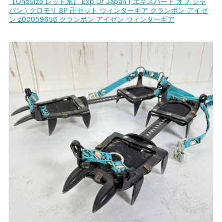
【OneSize レッド系】 Exp Of Japan ( エキスパート オブ ジャ
パン ) クロモリ 8P 卍セット ウィンターギア クランポン アイゼ
ン z00059656 クランポン アイゼン ウィンターギア