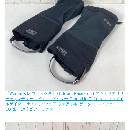
【Women’s M ブラック系】 Outdoor Research ( アウトドアリサ
ーチ ) レディース クロコ ゲイター Crocodile Gaiters クロコダイ
ルゲイター ナイロン ウェア ウェア小物 ゲイター スパッツ
GORE-TEX ( ゴアテックス