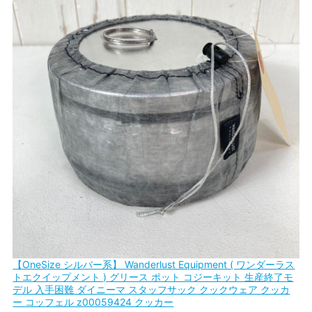
【OneSize シルバー系】 Wanderlust Equipment ( ワンダーラス
トエクイップメント ) グリース ポット コジーキット 生産終了モ
デル 入手困難 ダイニーマ スタッフサック クックウェア クッカ
ー コッフェル z00059424 クッカー