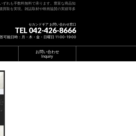
いずれも手数料無料で承ります。豊富な商品知
価買取を実現。雑誌取材や映画協賛の実績等多
セカンドギア お問い合わせ窓口
TEL 042-426-8666
答可能日時：月・木・金・日曜日 11:00-19:00
お問い合わせ
Inquiry