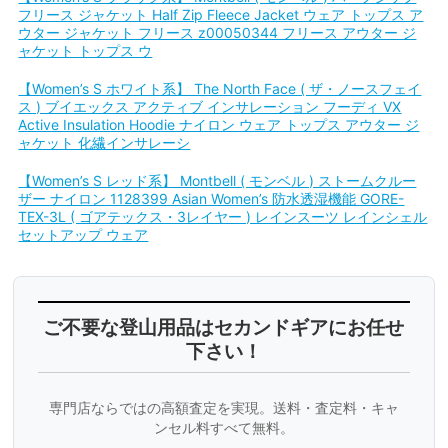
フリース ジャケット Half Zip Fleece Jacket ウェア トップス ア
ウター ジャケット フリース z00050344 フリース アウター ジ
ャケット トップス ウ
【Women’s S ホワイト系】 The North Face ( ザ・ノースフェイ
ス ) ブイエックス アクティブ インサレーション フーディ VX
Active Insulation Hoodie ナイロン ウェア トップス アウター ジ
ャケット 化繊インサレーシ
【Women’s S レッド系】 Montbell ( モンベル ) ストームクルー
ザー ナイロン 1128399 Asian Women’s 防水透湿機能 GORE-
TEX-3L ( ゴアテックス・3レイヤー ) レインスーツ レインシェル
セットアップ ウェア
ご不要な登山用品はセカンドギアにお任せ
下さい！
専門店ならではの高額査定を実現。送料・査定料・キャ
ンセル料すべて無料。