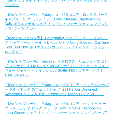
International Men’s ポーラテック・パワードライ WSX フリース
アウター
【Men’s M グレー系】 Patagonia ( パタゴニア ) ロングスリーブ
キャプリーン クール デイリー Long-Sleeved Capilene Cool
Daily ポリエステル ウェア トップス インナー シャツ ロングスリ
ーブTシャツ クルー
【Men’s M ブラウン系】 Patagonia ( パタゴニア ) ロングスリー
ブ キャプリーン クール トレイル シャツ Long-Sleeved Capilene
Cool Trail Shirt ポリエステル ウェア トップス インナー シャツ
ロングスリ
【Men’s M ブルー系】 Haglofs ( ホグロフス ) リムシリーズ コン
プ ジャケット L.I.M COMP JACKET ナイロン ウェア トップス ア
ウター ジャケット レインシェル GORE-TEX ( ゴアテックス )
z00050241 レ
【Men’s M ブルー系】 Patagonia ( パタゴニア ) トレイル ハーバ
ー クルーネック スウェットシャツ Trail Harbor Crewneck
Sweatshirt ヘンプ 52610 International Men’s ロングプレーン
【Men’s M ブルー系】 Patagonia ( パタゴニア ) ハウ トゥ セー
ブ レスポンシブ ロング スリーブ How To Save Responsibili
Long Sleeve ウェア トップス インナー シャツ ロングスリーブT