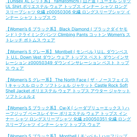
【Unisex XL レッド系】 Yamatomichi ( 山と道 ) ユーエル シャツ
UL Shirt ポリエステル ウェア トップス インナー シャツ ロング
スリーブシャツ 化繊 z00050306 化繊 ロングスリーブシャツ イ
ンナー シャツ トップス ウ
【Women’s 6 ブラック系】 Black Diamond ( ブラックダイヤモ
ンド ) クライミングパンツ Climbing Pants コットン Women’s ス
トレッチ ボトムス ウェア
【Women’s S グレー系】 Montbell ( モンベル ) U.L. ダウンベス
ト U.L. Down Vest ダウン ウェア トップス ベスト ダウンインサ
レーション z00050349 ダウンインサレーション ベスト トップ
ス ウェア
【Women’s S グレー系】 The North Face ( ザ・ノースフェイス
) キャッスル ロック ソフトシェル ジャケット Castle Rock Soft
Shell Jacket ポリエステル ウェア トップス アウター ジャケット
ソフトシェル z
【Women’s S ブラック系】 Cw-X ( シーダブリューエックス ) ハ
ーフジップ ベースレイヤー ポリエステル ウェア トップス イン
ナー シャツ ロングスリーブシャツ 化繊 z00050351 化繊 ロング
スリーブシャツ インナー シャツ トップス ウェア
【Women’s S ブラック系】 Montbell ( モンベル ) ハーフジップ