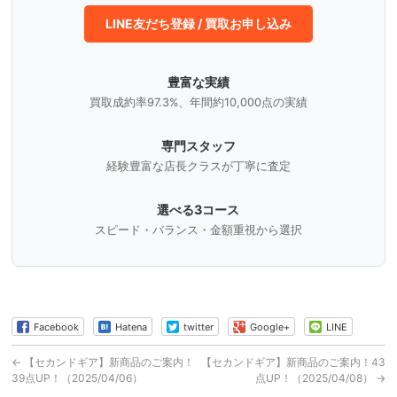
LINE友だち登録 / 買取お申し込み
豊富な実績
買取成約率97.3%、年間約10,000点の実績
専門スタッフ
経験豊富な店長クラスが丁寧に査定
選べる3コース
スピード・バランス・金額重視から選択
Facebook
Hatena
twitter
Google+
LINE
←
【セカンドギア】新商品のご案内！
【セカンドギア】新商品のご案内！43
39点UP！（2025/04/06）
点UP！（2025/04/08）
→