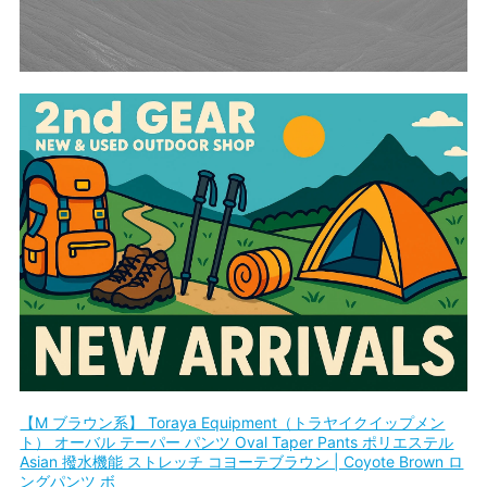
【M ブラウン系】 Toraya Equipment（トラヤイクイップメン
ト） オーバル テーパー パンツ Oval Taper Pants ポリエステル
Asian 撥水機能 ストレッチ コヨーテブラウン | Coyote Brown ロ
ングパンツ ボ