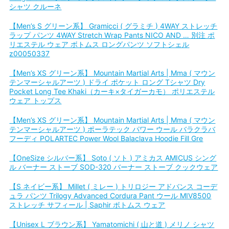
シャツ クルーネ
【Men’s S グリーン系】 Gramicci ( グラミチ ) 4WAY ストレッチ
ラップ パンツ 4WAY Stretch Wrap Pants NICO AND … 別注 ポ
リエステル ウェア ボトムス ロングパンツ ソフトシェル
z00050337
【Men’s XS グリーン系】 Mountain Martial Arts | Mma ( マウン
テンマーシャルアーツ ) ドライ ポケット ロング Tシャツ Dry
Pocket Long Tee Khaki（カーキ×タイガーカモ） ポリエステル
ウェア トップス
【Men’s XS グリーン系】 Mountain Martial Arts | Mma ( マウン
テンマーシャルアーツ ) ポーラテック パワー ウール バラクラバ
フーディ POLARTEC Power Wool Balaclava Hoodie Fill Gre
【OneSize シルバー系】 Soto ( ソト ) アミカス AMICUS シング
ル バーナー ストーブ SOD-320 バーナー ストーブ クックウェア
【S ネイビー系】 Millet ( ミレー ) トリロジー アドバンス コーデ
ュラ パンツ Trilogy Advanced Cordura Pant ウール MIV8500
ストレッチ サフィール | Saphir ボトムス ウェア
【Unisex L ブラウン系】 Yamatomichi ( 山と道 ) メリノ シャツ