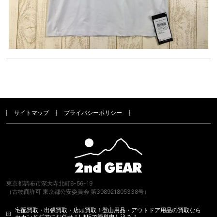
サイトマップ
プライバシーポリシー
東京都調布市深大寺北町6-56-19
（古物商許可 東京都公安委員会 第308921805338号）
宅配買取・出張買取・店頭買取！登山用品・アウトドア用品の買取なら
セカンドギアにお任せ！LINEで簡単申し込み！