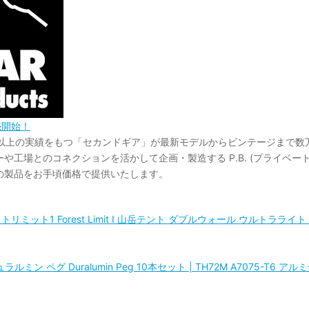
 販売開始！
年以上の実績をもつ「セカンドギア」が最新モデルからビンテージまで数
工場とのコネクションを活かして企画・製造する P.B. (プライベー
の製品をお手頃価格で提供いたします。
s フォレストリミット1 Forest Limit I 山岳テント ダブルウォール ウル
AC ジュラルミン ペグ Duralumin Peg 10本セット | TH72M A7075-T6