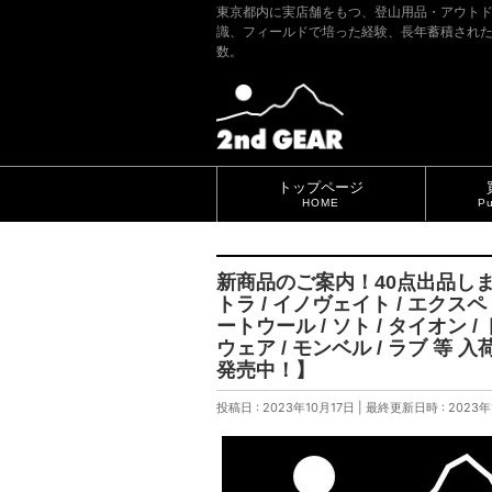
東京都内に実店舗をもつ、登山用品・アウト
識、フィールドで培った経験、長年蓄積され
数。
トップページ
HOME
Pu
新商品のご案内！40点出品しました
トラ / イノヴェイト / エクスペ
ートウール / ソト / タイオン 
ウェア / モンベル / ラブ 等 入
発売中！】
投稿日 : 2023年10月17日
最終更新日時 : 2023年