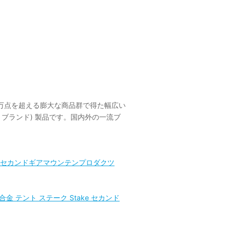
万点を超える膨大な商品群で得た幅広い
トブランド) 製品です。国内外の一流ブ
トラライト セカンドギアマウンテンプロダクツ
 アルミ合金 テント ステーク Stake セカンド