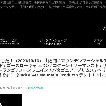
ドア用品専門の買取販売店。全国送料無料の宅配買取、気軽に持込可能な店頭買取、
たデータを元に、手間と時間をかけた丁寧な査定・市場調査を行うことで圧倒的な高
応
買取サービス
オンラインショップ
ブログ
Online Shop
rchase service
Blog
！（2023/10/16） 山と道 / マウンテンマーシャルア
ド / ゴースローキャラバン / コクーン / サーマレスト / 
/ トランゴ / ノースフェイス / パタゴニア / プリムス /
荷です！【2ndGEAR Mountain Products テント /
10月17日
カテゴリー :
最新入荷情報