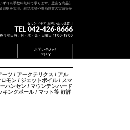
いずれも手数料無料で承ります。豊富な商品知
価買取を実現。雑誌取材や映画協賛の実績等多
セカンドギア お問い合わせ窓口
TEL 042-426-8666
答可能日時：月・木・金・日曜日 11:00-19:00
お問い合わせ
Inquiry
ーツ / アークテリクス / アル
サロモン / ジェットボイル / スマ
 ヘリーハンセン / マウンテンハード
 トレッキングポール / マット等 好評