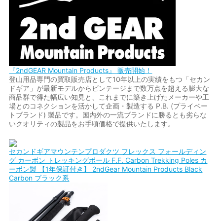
『2ndGEAR Mountain Products』 販売開始！
登山用品専門の買取販売店として10年以上の実績をもつ「セカン
ドギア」が最新モデルからビンテージまで数万点を超える膨大な
商品群で得た幅広い知見と、これまでに築き上げたメーカーや工
場とのコネクションを活かして企画・製造する P.B. (プライベー
トブランド) 製品です。国内外の一流ブランドに勝るとも劣らな
いクオリティの製品をお手頃価格で提供いたします。
セカンドギアマウンテンプロダクツ フレックス フォールディン
グ カーボン トレッキングポール F.F. Carbon Trekking Poles カ
ーボン製 【1年保証付き】 2ndGear Mountain Products Black
Carbon ブラック系