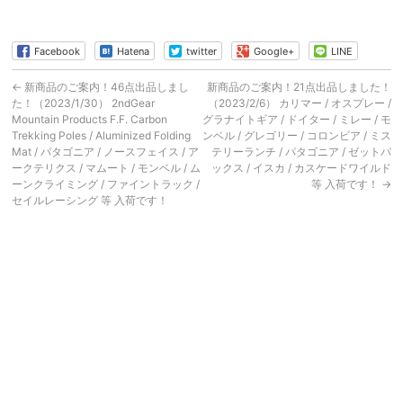
Facebook
Hatena
twitter
Google+
LINE
←
新商品のご案内！46点出品しまし
新商品のご案内！21点出品しました！
た！（2023/1/30） 2ndGear
（2023/2/6） カリマー / オスプレー /
Mountain Products F.F. Carbon
グラナイトギア / ドイター / ミレー / モ
Trekking Poles / Aluminized Folding
ンベル / グレゴリー / コロンビア / ミス
Mat / パタゴニア / ノースフェイス / ア
テリーランチ / パタゴニア / ゼットパ
ークテリクス / マムート / モンベル / ム
ックス / イスカ / カスケードワイルド
ーンクライミング / ファイントラック /
等 入荷です！
→
セイルレーシング 等 入荷です！