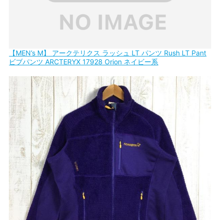
【MEN’s M】 アークテリクス ラッシュ LT パンツ Rush LT Pant
ビブパンツ ARCTERYX 17928 Orion ネイビー系