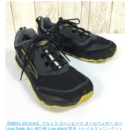
【MEN’s 29.0cm】 アルトラ ローンピーク オールウェザー ロー
Lone Peak ALL-WTHR Low eVent 防水 トレイルランニングシュ