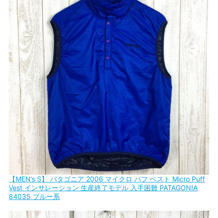
【MEN’s S】 パタゴニア 2006 マイクロ パフ ベスト Micro Puff
Vest インサレーション 生産終了モデル 入手困難 PATAGONIA
84035 ブルー系