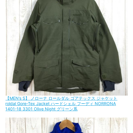
【MEN’s S】 ノローナ ロールダル ゴアテックス ジャケット
roldal Gore-Tex Jacket ハードシェル フーディ NORRONA
1401-18 3301 Olive Night グリーン系