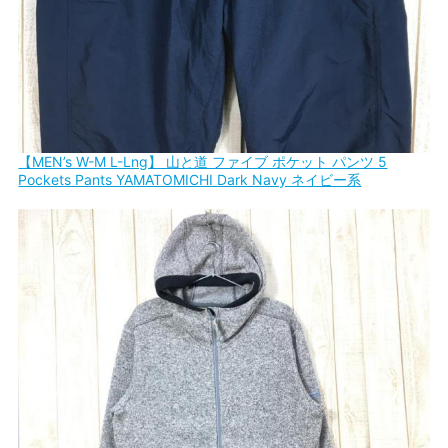
【MEN’s W-M L-Lng】 山と道 ファイブ ポケット パンツ 5
Pockets Pants YAMATOMICHI Dark Navy ネイビー系