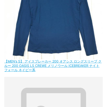
【MEN’s S】 アイスブレーカー 200 オアシス ロングスリーブ ク
ルー 200 OASIS LS CREWE メリノウール ICEBREAKER ナイト
フォール ネイビー系