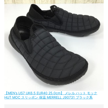
【MEN’s US7 UK6.5 EUR40 25.0cm】 メレル ハット モック
HUT MOC スリッポン 保温 MERRELL J90731 ブラック系