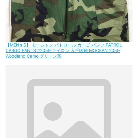
【MEN’s S】 モーシャン パトロール カーゴ パンツ PATROL
CARGO PANTS #2059 ナイロン 入手困難 MOCEAN 2059
Woodland Camo グリーン系