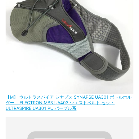
【M】 ウルトラスパイア シナプス SYNAPSE UA301 ボトルホル
ダー + ELECTRON MB3 UA403 ウエストベルト セット
ULTRASPIRE UA301 PU パープル系