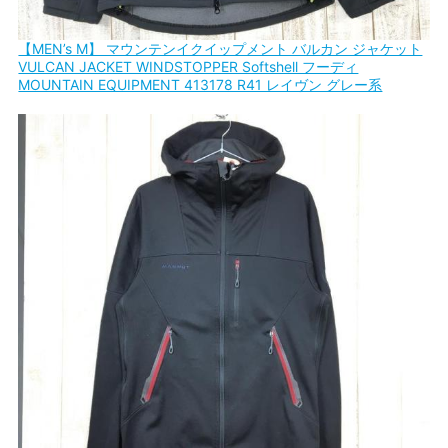
【MEN’s M】 マウンテンイクイップメント バルカン ジャケット
VULCAN JACKET WINDSTOPPER Softshell フーディ
MOUNTAIN EQUIPMENT 413178 R41 レイヴン グレー系