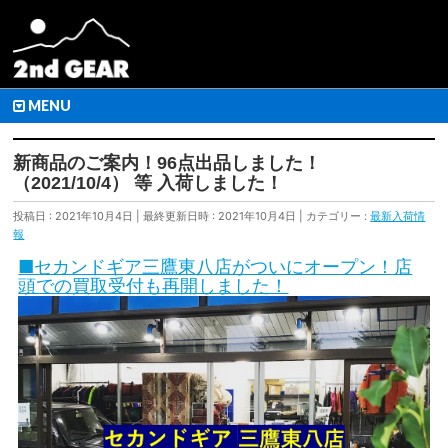
MENU
新商品のご案内！96点出品しました！
（2021/10/4） 等 入荷しました！
投稿日 : 2021年10月4日
最終更新日時 : 2021年10月4日
カテゴリー :
最新入荷情
報
■セカンドギア三鷹東八店がついにオープン！店
頭での買取受付も再開しました！