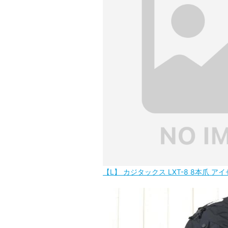
【L】 カジタックス LXT-8 8本爪 アイゼ