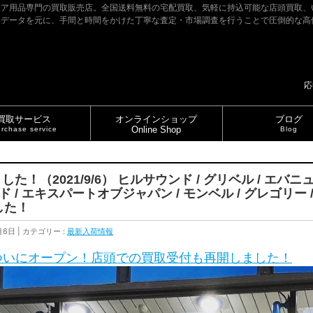
ドア用品専門の買取販売店。全国送料無料の宅配買取、気軽に持込可能な店頭買取、
たデータを元に、手間と時間をかけた丁寧な査定・市場調査を行うことで圧倒的な高
応
買取サービス
オンラインショップ
ブログ
Online Shop
rchase service
Blog
！（2021/9/6） ヒルサウンド / グリベル / エバニュ
 / エキスパートオブジャパン / モンベル / グレゴリー 
した！
月6日
カテゴリー :
最新入荷情報
ついにオープン！店頭での買取受付も再開しました！