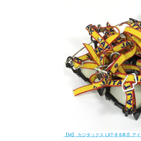
【M】 カジタックス LXT-8 8本爪 アイ