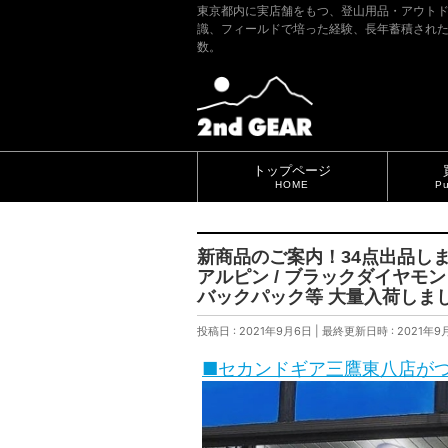
東京都内に実店舗をもつ、登山用品・アウト
識、フィールドで培った経験、長年蓄積され
数。
トップページ
HOME
Pu
新商品のご案内！34点出品しました
アルピン / ブラックダイヤモンド
バックパック等 大量入荷しま
投稿日 : 2021年9月6日
最終更新日時 : 2021年9
■セカンドギア三鷹東八店が