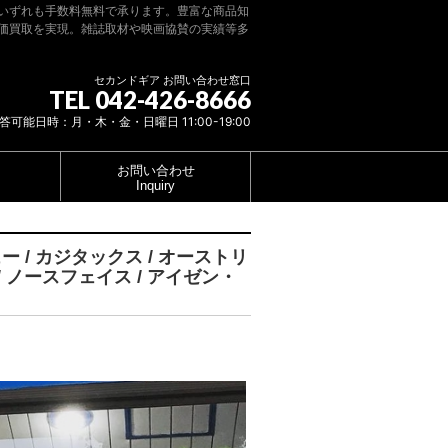
いずれも手数料無料で承ります。豊富な商品知
価買取を実現。雑誌取材や映画協賛の実績等多
セカンドギア お問い合わせ窓口
TEL 042-426-8666
答可能日時：月・木・金・日曜日 11:00-19:00
お問い合わせ
Inquiry
ー / カジタックス / オーストリ
/ ノースフェイス / アイゼン・