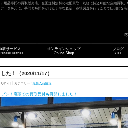
ドア用品専門の買取販売店。全国送料無料の宅配買取、気軽に持込可能な店頭買取、
たデータを元に、手間と時間をかけた丁寧な査定・市場調査を行うことで圧倒的な高
応
買取サービス
オンラインショップ
ブログ
Online Shop
rchase service
Blog
！（2020/11/17）
11月17日
カテゴリー :
最新入荷情報
ープン！店頭での買取受付も再開しました！