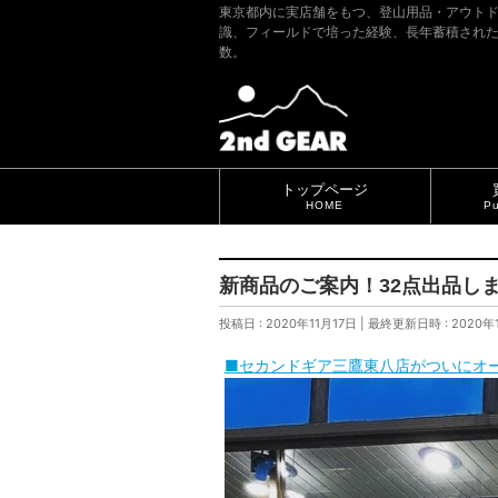
東京都内に実店舗をもつ、登山用品・アウト
識、フィールドで培った経験、長年蓄積され
数。
トップページ
HOME
Pu
新商品のご案内！32点出品しました
投稿日 : 2020年11月17日
最終更新日時 : 2020年
■セカンドギア三鷹東八店がついにオ