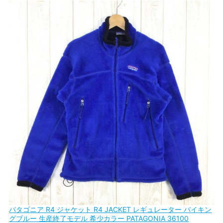
パタゴニア R4 ジャケット R4 JACKET レギュレーター バイキン
グブルー 生産終了モデル 希少カラー PATAGONIA 36100