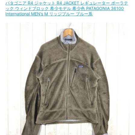
パタゴニア R4 ジャケット R4 JACKET レギュレーター ポーラテ
ック ウィンドブロック 希少モデル 希少色 PATAGONIA 36100
International MEN’s M リッジブルー ブルー系