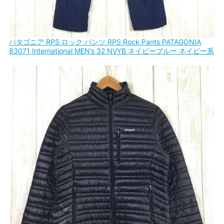
パタゴニア RPS ロック パンツ RPS Rock Pants PATAGONIA
83071 International MEN’s 32 NVYB ネイビーブルー ネイビー系