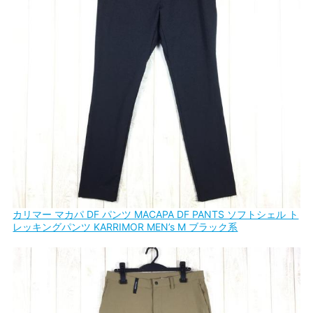
カリマー マカパ DF パンツ MACAPA DF PANTS ソフトシェル ト
レッキングパンツ KARRIMOR MEN’s M ブラック系