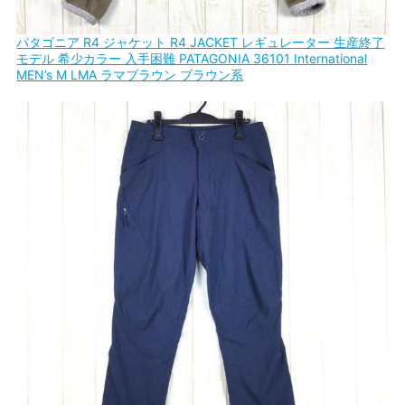
パタゴニア R4 ジャケット R4 JACKET レギュレーター 生産終了
モデル 希少カラー 入手困難 PATAGONIA 36101 International
MEN’s M LMA ラマブラウン ブラウン系