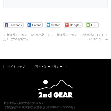
Facebook
Hatena
twitter
Google+
LINE
←
新商品のご案内！128点出品しまし
新商品のご案内！92点出品しました！
た！（2018/3/25）
（2018/4/8）
→
サイトマップ
プライバシーポリシー
東京都調布市深大寺北町6-56-19
（古物商許可 東京都公安委員会 第308921805338号）