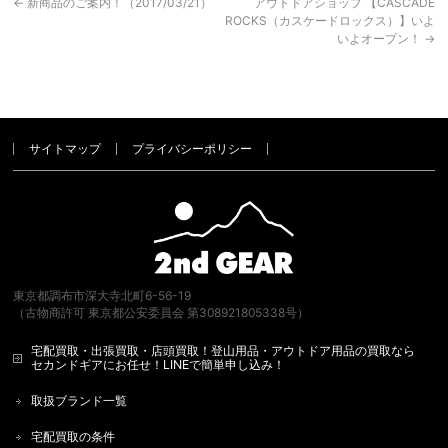
←
新商品のご案内！（2017/03/21）
アウトドアショップ 【CASCADE
ROCKS（カスケードロックス）】いよ
いよオープン！
→
サイトマップ
プライバシーポリシー
東京都調布市深大寺北町6-56-19
（古物商許可 東京都公安委員会 第308921805338号）
宅配買取・出張買取・店頭買取！登山用品・アウトドア用品の買取なら
セカンドギアにお任せ！LINEで簡単申し込み！
取扱ブランド一覧
宅配買取の条件