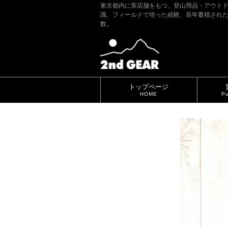
東京都内に実店舗をもつ、登山用品・アウト
識、フィールドで培った経験、長年蓄積され
数。
トップページ
HOME
Pu