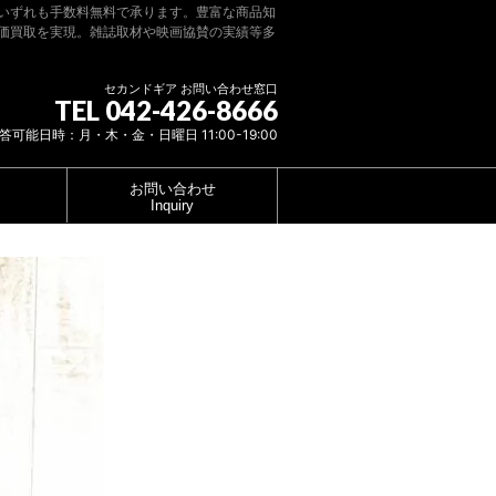
いずれも手数料無料で承ります。豊富な商品知
価買取を実現。雑誌取材や映画協賛の実績等多
セカンドギア お問い合わせ窓口
TEL 042-426-8666
答可能日時：月・木・金・日曜日 11:00-19:00
お問い合わせ
Inquiry