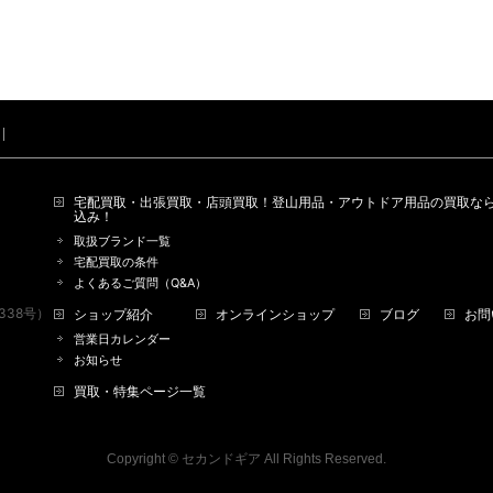
宅配買取・出張買取・店頭買取！登山用品・アウトドア用品の買取なら
込み！
取扱ブランド一覧
宅配買取の条件
よくあるご質問（Q&A）
338号）
ショップ紹介
オンラインショップ
ブログ
お問
営業日カレンダー
お知らせ
買取・特集ページ一覧
Copyright ©
セカンドギア
All Rights Reserved.