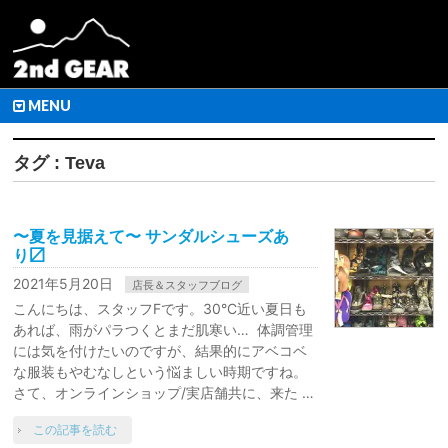
MENU
タグ : Teva
〜夏を見据えて〜 サンダルシューズあ
り〼
2021年5月20日
店長＆スタッフブログ
こんにちは、スタッフFです。30°C近い夏日も
あれば、雨がパラつくとまだ肌寒い… 体調管理
には気を付けたいのですが、結果的にアベコベ
な服装もやむなしという悩ましい時期ですね。
さて、オンラインショップ/実店舗共に、来た …
この記事を読む