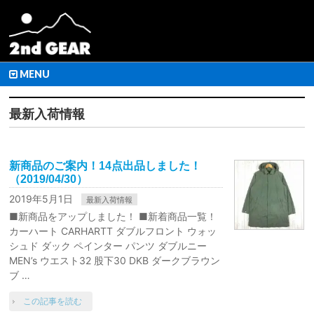
MENU
最新入荷情報
新商品のご案内！14点出品しました！
（2019/04/30）
2019年5月1日
最新入荷情報
■新商品をアップしました！ ■新着商品一覧！
カーハート CARHARTT ダブルフロント ウォッ
シュド ダック ペインター パンツ ダブルニー
MEN’s ウエスト32 股下30 DKB ダークブラウン
ブ …
この記事を読む