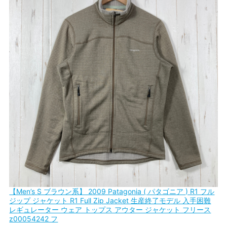
【Men’s S ブラウン系】 2009 Patagonia ( パタゴニア ) R1 フル
ジップ ジャケット R1 Full Zip Jacket 生産終了モデル 入手困難
レギュレーター ウェア トップス アウター ジャケット フリース
z00054242 フ