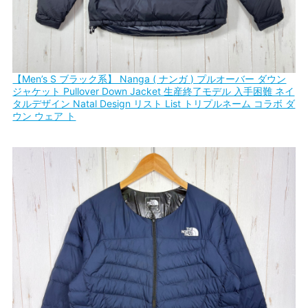
【Men’s S ブラック系】 Nanga ( ナンガ ) プルオーバー ダウン
ジャケット Pullover Down Jacket 生産終了モデル 入手困難 ネイ
タルデザイン Natal Design リスト List トリプルネーム コラボ ダ
ウン ウェア ト