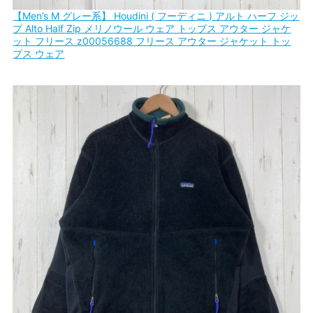
【Men’s M グレー系】 Houdini ( フーディニ ) アルト ハーフ ジッ
プ Alto Half Zip メリノウール ウェア トップス アウター ジャケ
ット フリース z00056688 フリース アウター ジャケット トッ
プス ウェア