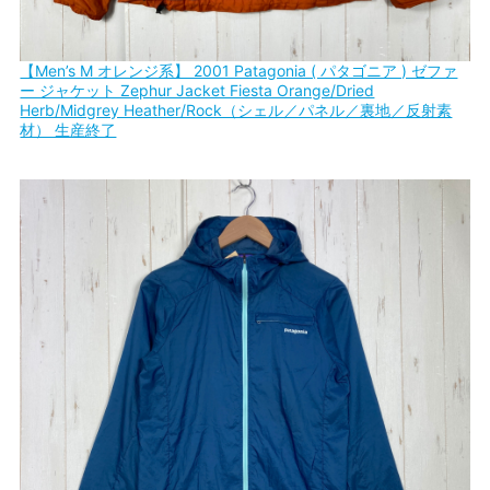
【Men’s M オレンジ系】 2001 Patagonia ( パタゴニア ) ゼファ
ー ジャケット Zephur Jacket Fiesta Orange/Dried
Herb/Midgrey Heather/Rock（シェル／パネル／裏地／反射素
材） 生産終了