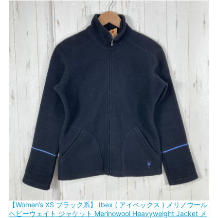
【Women’s XS ブラック系】 Ibex ( アイベックス ) メリノウール
ヘビーウェイト ジャケット Merinowool Heavyweight Jacket メ