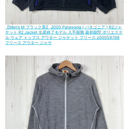
【Men’s M ブラック系】 2000 Patagonia ( パタゴニア ) R2ジャ
ケット R2 Jacket 生産終了モデル 入手困難 最初期型 ポリエステ
ル ウェア トップス アウター ジャケット フリース z00059768
フリース アウター ジャケ