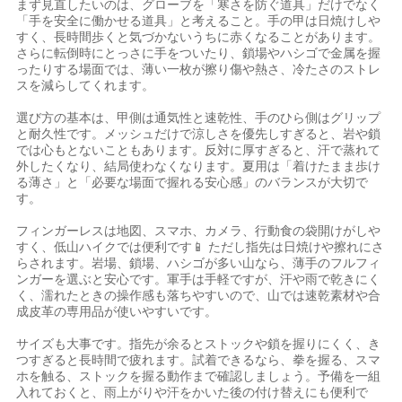
まず見直したいのは、グローブを「寒さを防ぐ道具」だけでなく
「手を安全に働かせる道具」と考えること。手の甲は日焼けしや
すく、長時間歩くと気づかないうちに赤くなることがあります。
さらに転倒時にとっさに手をついたり、鎖場やハシゴで金属を握
ったりする場面では、薄い一枚が擦り傷や熱さ、冷たさのストレ
スを減らしてくれます。
選び方の基本は、甲側は通気性と速乾性、手のひら側はグリップ
と耐久性です。メッシュだけで涼しさを優先しすぎると、岩や鎖
では心もとないこともあります。反対に厚すぎると、汗で蒸れて
外したくなり、結局使わなくなります。夏用は「着けたまま歩け
る薄さ」と「必要な場面で握れる安心感」のバランスが大切で
す。
フィンガーレスは地図、スマホ、カメラ、行動食の袋開けがしや
すく、低山ハイクでは便利です📱 ただし指先は日焼けや擦れにさ
らされます。岩場、鎖場、ハシゴが多い山なら、薄手のフルフィ
ンガーを選ぶと安心です。軍手は手軽ですが、汗や雨で乾きにく
く、濡れたときの操作感も落ちやすいので、山では速乾素材や合
成皮革の専用品が使いやすいです。
サイズも大事です。指先が余るとストックや鎖を握りにくく、き
つすぎると長時間で疲れます。試着できるなら、拳を握る、スマ
ホを触る、ストックを握る動作まで確認しましょう。予備を一組
入れておくと、雨上がりや汗をかいた後の付け替えにも便利で