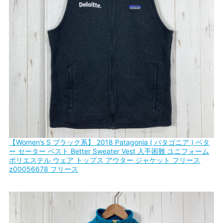
【Women’s S ブラック系】 2018 Patagonia ( パタゴニア ) ベタ
ー セーター ベスト Better Sweater Vest 入手困難 ユニフォーム
ポリエステル ウェア トップス アウター ジャケット フリース
z00056678 フリース