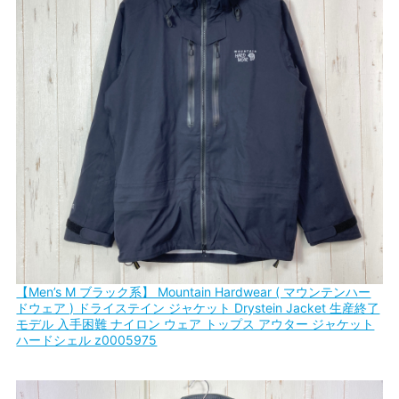
【Men’s M ブラック系】 Mountain Hardwear ( マウンテンハー
ドウェア ) ドライステイン ジャケット Drystein Jacket 生産終了
モデル 入手困難 ナイロン ウェア トップス アウター ジャケット
ハードシェル z0005975