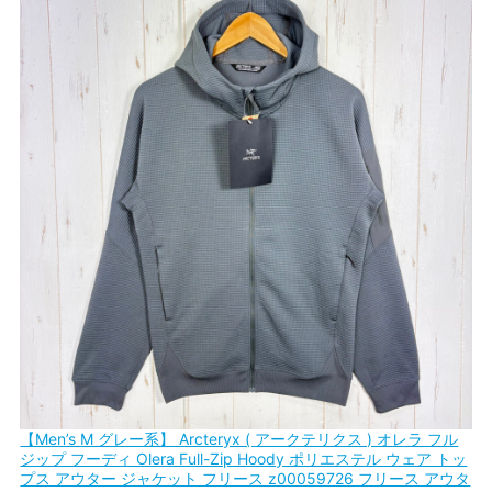
【Men’s M グレー系】 Arcteryx ( アークテリクス ) オレラ フル
ジップ フーディ Olera Full-Zip Hoody ポリエステル ウェア トッ
プス アウター ジャケット フリース z00059726 フリース アウタ