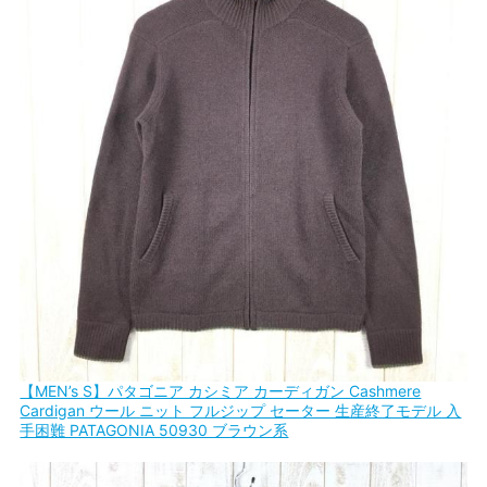
【MEN’s S】パタゴニア カシミア カーディガン Cashmere
Cardigan ウール ニット フルジップ セーター 生産終了モデル 入
手困難 PATAGONIA 50930 ブラウン系