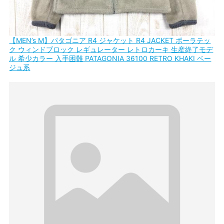
【MEN’s M】パタゴニア R4 ジャケット R4 JACKET ポーラテッ
ク ウィンドブロック レギュレーター レトロカーキ 生産終了モデ
ル 希少カラー 入手困難 PATAGONIA 36100 RETRO KHAKI ベー
ジュ系