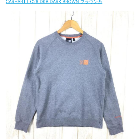
CARHARTT C26 DKB DARK BROWN ブラウン系