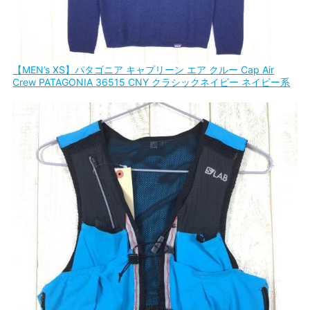
【MEN’s XS】パタゴニア キャプリーン エア クルー Cap Air
Crew PATAGONIA 36515 CNY クラシックネイビー ネイビー系