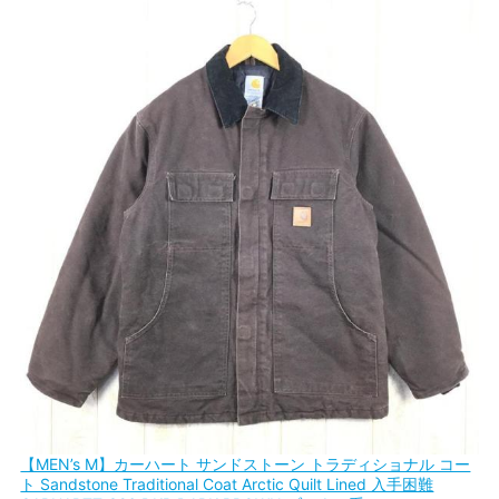
【MEN’s M】カーハート サンドストーン トラディショナル コー
ト Sandstone Traditional Coat Arctic Quilt Lined 入手困難