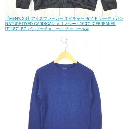
【MEN’s XS】アイスブレーカー ネイチャー ダイド カーディガン
NATURE DYED CARDIGAN メリノウール100% ICEBREAKER
IT11871 BC バンブーチャコール チャコール系