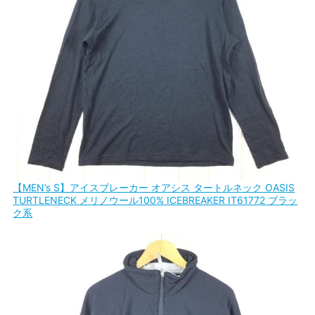
【MEN’s S】アイスブレーカー オアシス タートルネック OASIS
TURTLENECK メリノウール100% ICEBREAKER IT61772 ブラッ
ク系