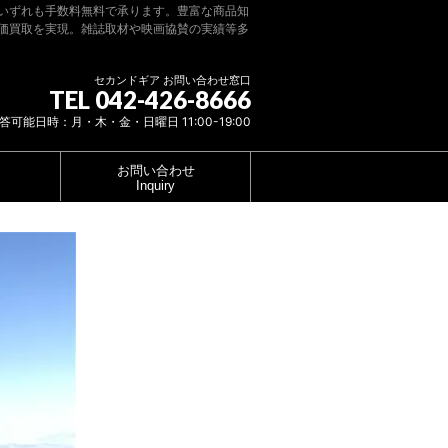
いずれも手数料無料で承ります。豊富な商品知
価買取を実現。雑誌取材や映画協賛の実績等多
セカンドギア お問い合わせ窓口
TEL 042-426-8666
答可能日時：月・木・金・日曜日 11:00-19:00
お問い合わせ
Inquiry