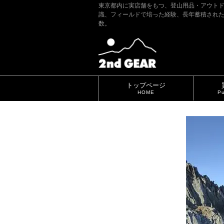
東京都内に実店舗をもつ、登山用品・アウト
識、フィールドで培った経験、長年蓄積され
数。
トップページ
HOME
Pu