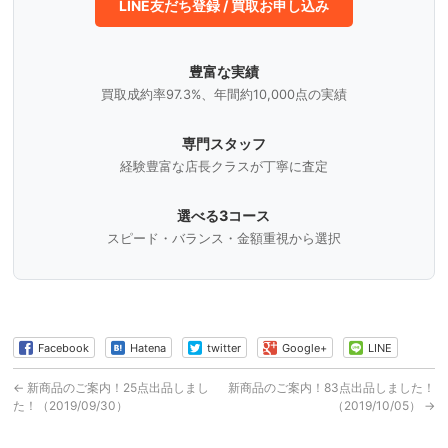
LINE友だち登録 / 買取お申し込み
豊富な実績
買取成約率97.3%、年間約10,000点の実績
専門スタッフ
経験豊富な店長クラスが丁寧に査定
選べる3コース
スピード・バランス・金額重視から選択
Facebook
Hatena
twitter
Google+
LINE
←
新商品のご案内！25点出品しまし
新商品のご案内！83点出品しました！
た！（2019/09/30）
（2019/10/05）
→